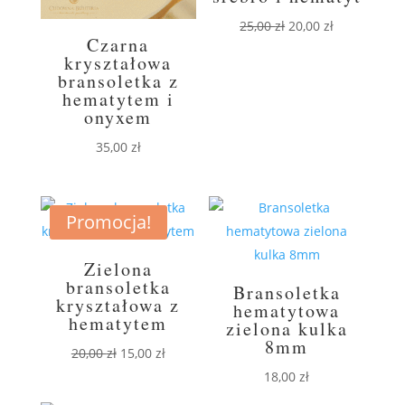
Pierwotna
Aktualna
25,00
zł
20,00
zł
Czarna
cena
cena
kryształowa
wynosiła:
wynosi:
bransoletka z
25,00 zł.
20,00 zł.
hematytem i
onyxem
35,00
zł
Promocja!
Zielona
bransoletka
Bransoletka
kryształowa z
hematytowa
hematytem
zielona kulka
8mm
Pierwotna
Aktualna
20,00
zł
15,00
zł
cena
cena
18,00
zł
wynosiła:
wynosi: