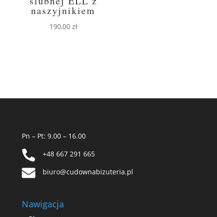
ślubnej ELL z
naszyjnikiem
190,00
zł
Pn – Pt: 9.00 – 16.00
+48 667 291 665
biuro@cudownabizuteria.pl
Nawigacja