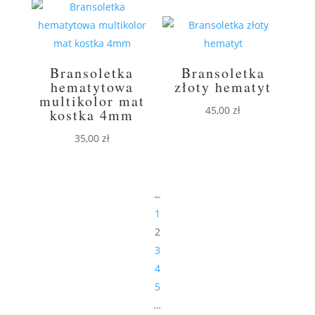
20,00 zł.
15,00 zł.
Bransoletka
Bransoletka
hematytowa
złoty hematyt
multikolor mat
45,00
zł
kostka 4mm
35,00
zł
←
1
2
3
4
5
…