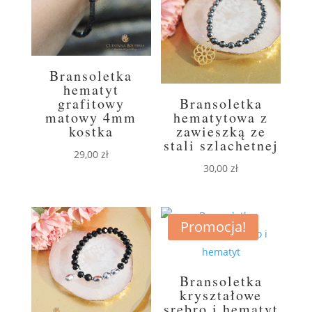
Bransoletka
hematyt
grafitowy
Bransoletka
matowy 4mm
hematytowa z
kostka
zawieszką ze
stali szlachetnej
29,00
zł
30,00
zł
Promocja!
Bransoletka
kryształowe
srebro i hematyt