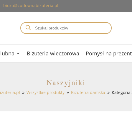
biuro@cudownabizuteria.pl
Wyszukiwarka
produktów
ślubna
Biżuteria wieczorowa
Pomysł na prezent
Naszyjniki
zuteria.pl
Wszystkie produkty
Biżuteria damska
Kategoria:
9
9
9