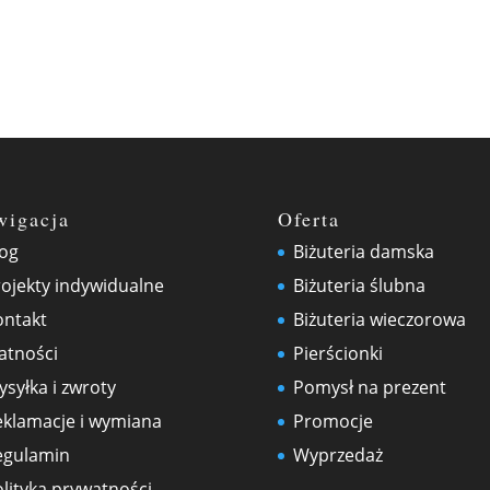
wigacja
Oferta
log
Biżuteria damska
ojekty indywidualne
Biżuteria ślubna
ontakt
Biżuteria wieczorowa
atności
Pierścionki
syłka i zwroty
Pomysł na prezent
eklamacje i wymiana
Promocje
egulamin
Wyprzedaż
lityka prywatności