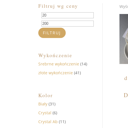
Filtruj wg ceny
Wyśw
Cena
Cena
min
max
FILTRUJ
Wykończenie
Srebrne wykończenie
(14)
złote wykończenie
(41)
d
D
Kolor
Biały
(31)
Crystal
(6)
Crystal Ab
(11)