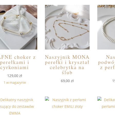
FNE choker z
Naszyjnik MONA
Nas
perełkami i
perełki i kryształ
podwó
cyrkoniami
celebrytka na
z per
ślub
129,00
zł
69,00
zł
1
1 w magazynie