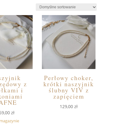
szyjnik
Perłowy choker,
zędowy z
krótki naszyjnik
ełkami i
ślubny VIV z
koniami
zapięciem
AFNE
129,00
zł
59,00
zł
 magazynie