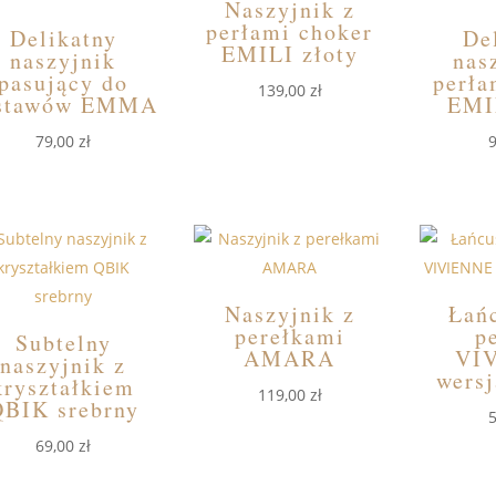
Naszyjnik z
perłami choker
Delikatny
De
EMILI złoty
naszyjnik
nas
pasujący do
perła
139,00
zł
stawów EMMA
EMI
79,00
zł
Naszyjnik z
Łań
perełkami
p
Subtelny
AMARA
VI
naszyjnik z
wersj
kryształkiem
119,00
zł
QBIK srebrny
69,00
zł