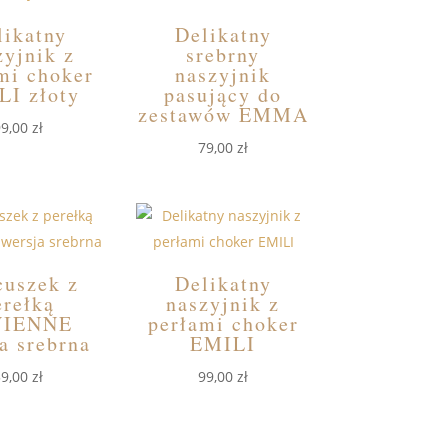
likatny
Delikatny
zyjnik z
srebrny
mi choker
naszyjnik
LI złoty
pasujący do
zestawów EMMA
99,00
zł
79,00
zł
cuszek z
Delikatny
erełką
naszyjnik z
VIENNE
perłami choker
a srebrna
EMILI
59,00
zł
99,00
zł