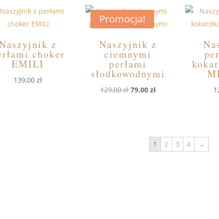
Promocja!
Naszyjnik z
Naszyjnik z
Na
erłami choker
ciemnymi
pe
EMILI
perłami
kokar
słodkowodnymi
M
139,00
zł
Pierwotna
Aktualna
129,00
zł
79,00
zł
1
cena
cena
wynosiła:
wynosi:
129,00 zł.
79,00 zł.
1
2
3
4
→