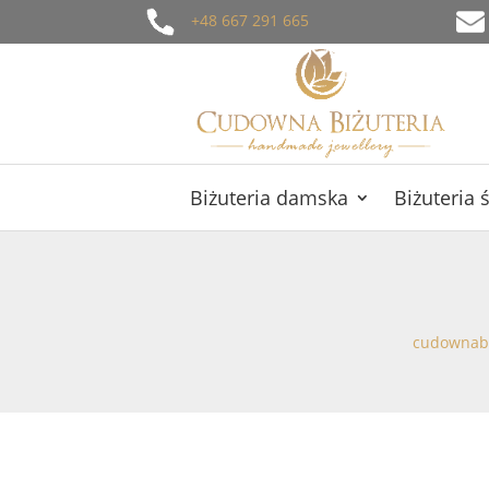
+48 667 291 665
Biżuteria damska
Biżuteria 
cudownabi