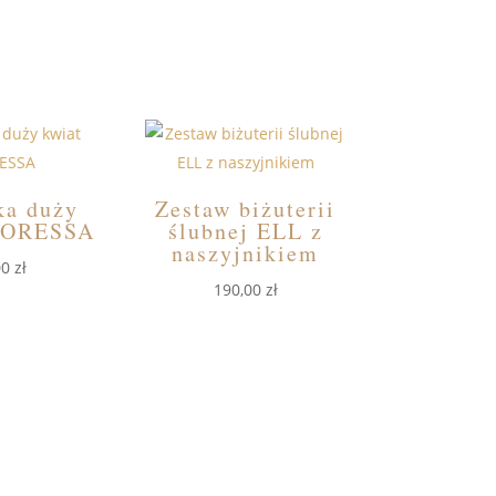
a duży
Zestaw biżuterii
LORESSA
ślubnej ELL z
naszyjnikiem
00
zł
190,00
zł