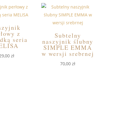
szyjnik
rłowy z
Subtelny
dką seria
naszyjnik ślubny
ELISA
SIMPLE EMMA
w wersji srebrnej
29,00
zł
70,00
zł