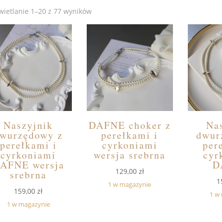
ietlanie 1–20 z 77 wyników
Naszyjnik
DAFNE choker z
Na
wurzędowy z
perełkami i
dwur
perełkami i
cyrkoniami
per
cyrkoniami
wersja srebrna
cyr
AFNE wersja
D
129,00
zł
srebrna
1
1 w magazynie
159,00
zł
1 w
1 w magazynie