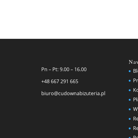
Na
Pn – Pt: 9.00 – 16.00
B
Pr
+48 667 291 665
K
biuro@cudownabizuteria.pl
Pł
Wy
R
R
Po