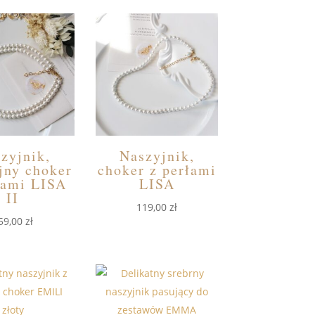
zyjnik,
Naszyjnik,
jny choker
choker z perłami
łami LISA
LISA
II
119,00
zł
59,00
zł