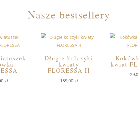
Nasze bestsellery
iatuszek
Długie kolczyki
Kokówk
ówka
kwiaty
kwiat F
RESSA
FLORESSA II
29,
00
zł
159,00
zł