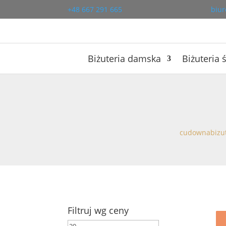
+48 667 291 665
biur
Biżuteria damska
Biżuteria 
cudownabizut
Filtruj wg ceny
Cena
Cena