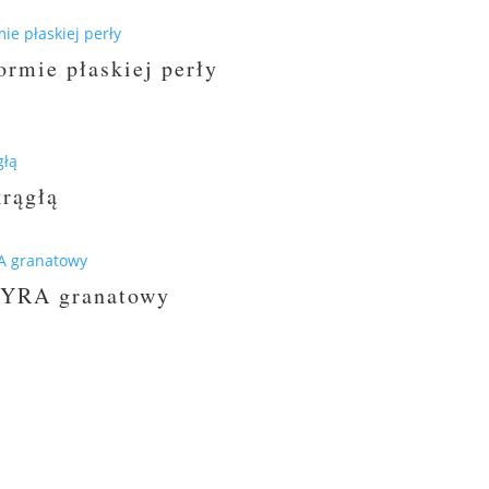
ormie płaskiej perły
krągłą
 AYRA granatowy