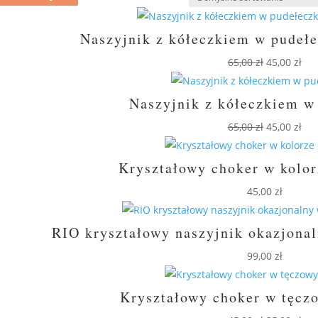
Naszyjnik z kółeczkiem w pudeł
Pierwotna
Akt
65,00
zł
45,00
zł
cena
cen
wynosiła:
wyn
Naszyjnik z kółeczkiem w
65,00 zł.
45,0
Pierwotna
Akt
65,00
zł
45,00
zł
cena
cen
wynosiła:
wyn
Kryształowy choker w kolo
65,00 zł.
45,0
45,00
zł
RIO kryształowy naszyjnik okazjonal
99,00
zł
Kryształowy choker w tęcz