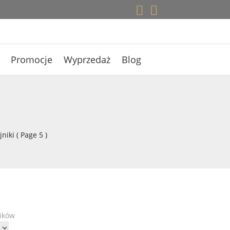


Promocje
Wyprzedaż
Blog
jniki
( Page 5 )
ników