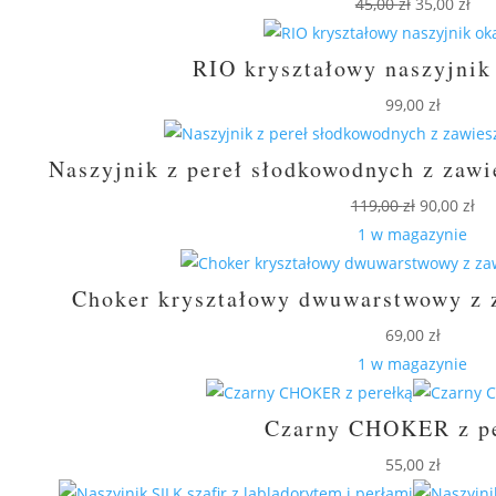
Pierwotna
Akt
45,00
zł
35,00
zł
cena
cen
wynosiła:
wyn
RIO kryształowy naszyjnik
45,00 zł.
35,0
99,00
zł
Naszyjnik z pereł słodkowodnych z zawie
Pierwotna
Ak
119,00
zł
90,00
zł
cena
ce
1 w magazynie
wynosiła:
wy
119,00 zł.
90,
Choker kryształowy dwuwarstwowy z z
69,00
zł
1 w magazynie
Czarny CHOKER z p
55,00
zł