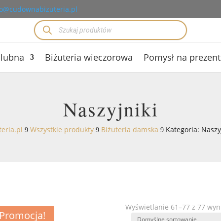
o@cudownabizuteria.pl
Wyszukiwarka
produktów
ślubna
Biżuteria wieczorowa
Pomysł na prezent
Naszyjniki
eria.pl
Wszystkie produkty
Biżuteria damska
Kategoria: Naszy
9
9
9
Wyświetlanie 61–77 z 77 wy
Promocja!
Promocja!
Promocja!
Promocja!