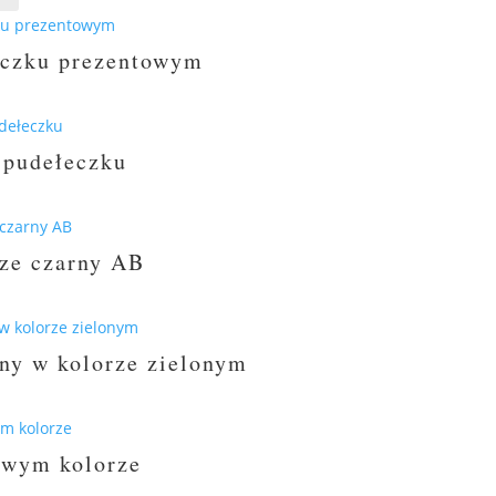
eczku prezentowym
ualna
a
osi:
 pudełeczku
0 zł.
ualna
a
osi:
rze czarny AB
0 zł.
ny w kolorze zielonym
owym kolorze