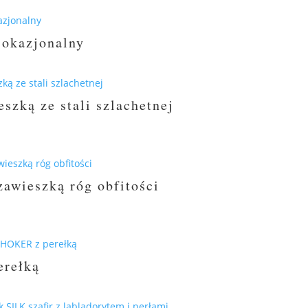
ualna
a
osi:
 okazjonalny
0 zł.
szką ze stali szlachetnej
tualna
na
nosi:
00 zł.
awieszką róg obfitości
erełką