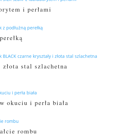
orytem i perłami
perełką
złota stal szlachetna
w okuciu i perła biała
tałcie rombu