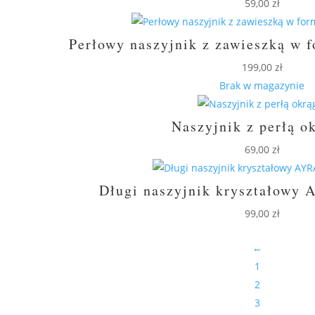
59,00
zł
Perłowy naszyjnik z zawieszką w f
199,00
zł
Brak w magazynie
Naszyjnik z perłą o
69,00
zł
Długi naszyjnik kryształowy
99,00
zł
←
1
2
3