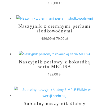
139,00
zł
Naszyjnik z ciemnymi perłami
słodkowodnymi
Pierwotna
Aktualna
129,00
zł
79,00
zł
cena
cena
wynosiła:
wynosi:
129,00 zł.
79,00 zł.
Naszyjnik perłowy z kokardką
seria MELISA
129,00
zł
Subtelny naszyjnik ślubny