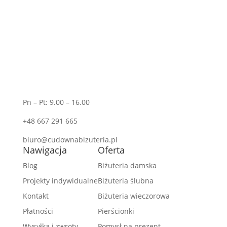
Pn – Pt: 9.00 – 16.00
+48 667 291 665
biuro@cudownabizuteria.pl
Nawigacja
Oferta
Blog
Biżuteria damska
Projekty indywidualne
Biżuteria ślubna
Kontakt
Biżuteria wieczorowa
Płatności
Pierścionki
Wysyłka i zwroty
Pomysł na prezent