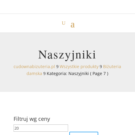
Naszyjniki
cudownabizuteria.pl
Wszystkie produkty
Biżuteria
9
9
damska
Kategoria: Naszyjniki
( Page 7 )
9
Filtruj wg ceny
Cena
Cena
min
max