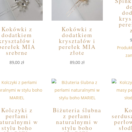
Spink
do
do
krys
per
Kokówki z
Kokówki z
dodatkiem
dodatkiem
kryształów i
kryształów i
perełek MIA
perełek MIA
Produk
srebrne
złote
za
89,00
zł
89,00
zł
Kolczyki z
Biżuteria ślubna
Ko
perłami
z perłami
serdus
aturalnymi w
naturalnymi w
perłow
stylu boho
stylu boho
sło