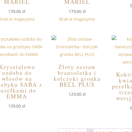
MARIEL
MARIEL
139,00
zł
179,00
zł
Brak w magazynie
Brak w magazynie
Kryształowa
Złoty zestaw
ozdoba do
bransoletka i
Kokó
włosów na
kolczyki gronka
kwia
zebyku SABA z
BELL PLUS
perełk
perełkami do
trze
129,00
zł
EMMA
wersj
139,00
zł