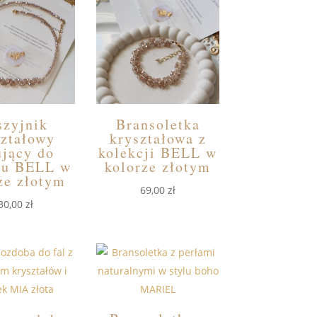
szyjnik
Bransoletka
ształowy
kryształowa z
ujący do
kolekcji BELL w
wu BELL w
kolorze złotym
ze złotym
69,00
zł
30,00
zł