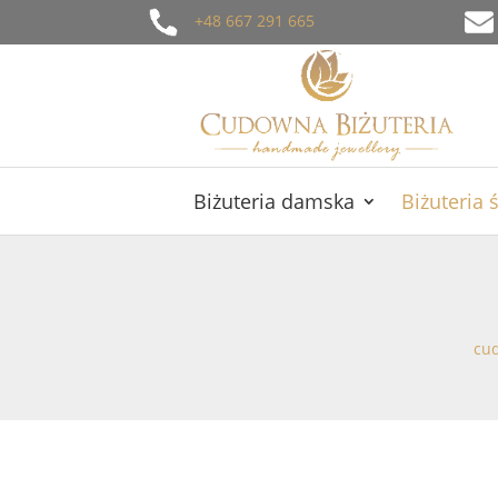
+48 667 291 665
Biżuteria damska
Biżuteria 
cud