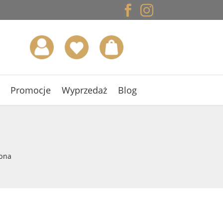


Promocje
Wyprzedaż
Blog
ubna