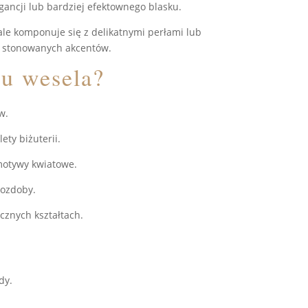
gancji lub bardziej efektownego blasku.
ale komponuje się z delikatnymi perłami lub
j stonowanych akcentów.
lu wesela?
w.
ety biżuterii.
 motywy kwiatowe.
 ozdoby.
cznych kształtach.
dy.