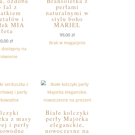
a, ozdoba
Bransoletka z
 fal z
perłami
datkiem
naturalnymi w
ztałów i
stylu boho
ełek MIA
MARIEL
złota
99,00
zł
90,00
zł
Brak w magazynie
t dostępny na
mówienie
lczyki
Białe kolczyki
zka z masy
perły Majorka
ej i perły
eleganckie,
dkowodne
nowoczesne na