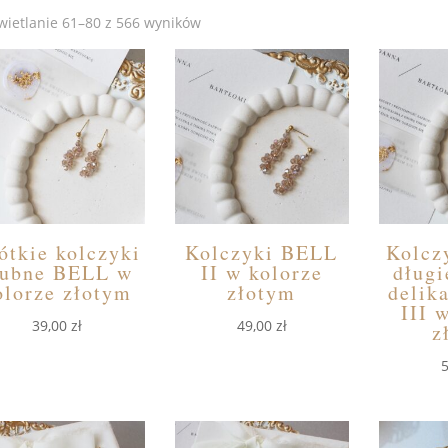
ietlanie 61–80 z 566 wyników
ótkie kolczyki
Kolczyki BELL
Kolcz
lubne BELL w
II w kolorze
długi
olorze złotym
złotym
delik
III 
39,00
zł
49,00
zł
z