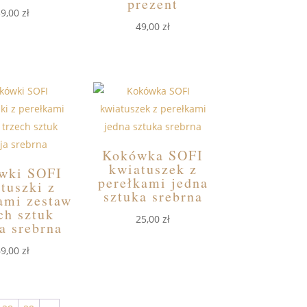
prezent
59,00
zł
49,00
zł
Kokówka SOFI
kwiatuszek z
wki SOFI
perełkami jedna
tuszki z
sztuka srebrna
ami zestaw
ch sztuk
25,00
zł
a srebrna
69,00
zł