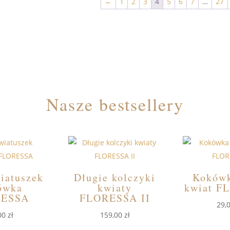
←
1
2
3
4
5
6
7
…
27
Nasze bestsellery
iatuszek
Długie kolczyki
Kokówk
ówka
kwiaty
kwiat F
RESSA
FLORESSA II
29,
00
zł
159,00
zł