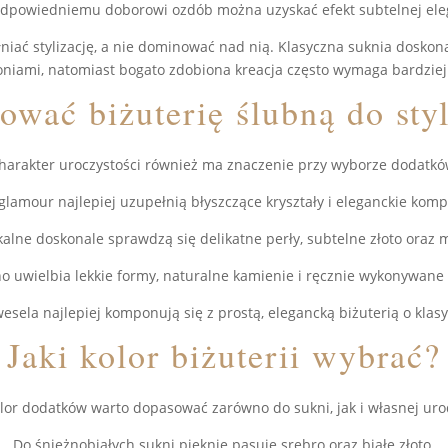
i odpowiedniemu doborowi ozdób można uzyskać efekt subtelnej ele
iać stylizację, a nie dominować nad nią. Klasyczna suknia doskon
oniami, natomiast bogato zdobiona kreacja często wymaga bardzie
ować biżuterię ślubną do sty
harakter uroczystości również ma znaczenie przy wyborze dodatkó
glamour najlepiej uzupełnią błyszczące kryształy i eleganckie kompl
alne doskonale sprawdzą się delikatne perły, subtelne złoto oraz
ho uwielbia lekkie formy, naturalne kamienie i ręcznie wykonywane
esela najlepiej komponują się z prostą, elegancką biżuterią o klasy
Jaki kolor biżuterii wybrać?
lor dodatków warto dopasować zarówno do sukni, jak i własnej uro
Do śnieżnobiałych sukni pięknie pasuje srebro oraz białe złoto.