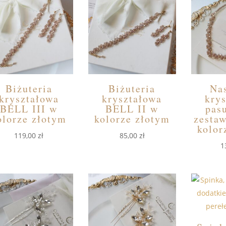
Biżuteria
Biżuteria
Na
kryształowa
kryształowa
kry
BELL III w
BELL II w
pas
olorze złotym
kolorze złotym
zesta
kolor
119,00
zł
85,00
zł
1