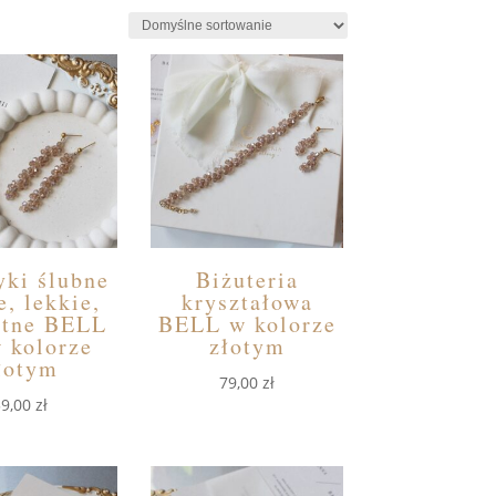
yki ślubne
Biżuteria
e, lekkie,
kryształowa
atne BELL
BELL w kolorze
w kolorze
złotym
łotym
79,00
zł
59,00
zł