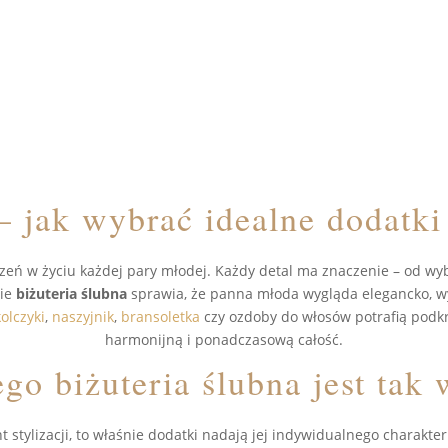
– jak wybrać idealne dodatki
eń w życiu każdej pary młodej. Każdy detal ma znaczenie – od wybo
nie
biżuteria ślubna
sprawia, że panna młoda wygląda elegancko, wy
kolczyki
,
naszyjnik
,
bransoletka
czy ozdoby do włosów potrafią podkre
harmonijną i ponadczasową całość.
go biżuteria ślubna jest tak
stylizacji, to właśnie dodatki nadają jej indywidualnego charakte