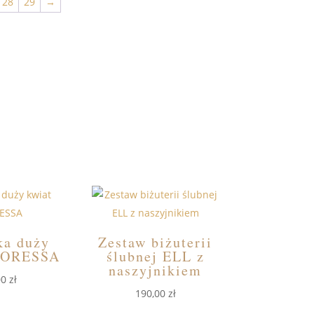
28
29
→
a duży
Zestaw biżuterii
LORESSA
ślubnej ELL z
naszyjnikiem
00
zł
190,00
zł