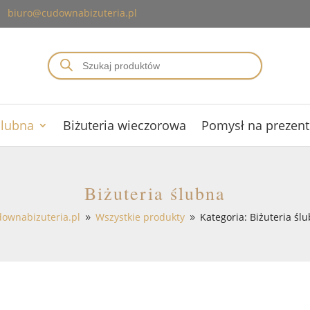
biuro@cudownabizuteria.pl
Wyszukiwarka
produktów
ślubna
Biżuteria wieczorowa
Pomysł na prezent
Biżuteria ślubna
ownabizuteria.pl
Wszystkie produkty
Kategoria: Biżuteria śl
9
9