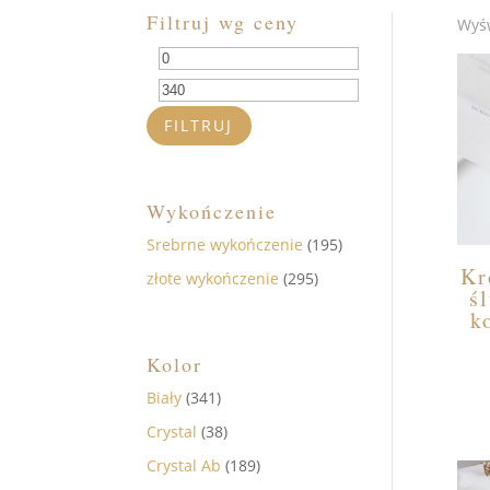
Filtruj wg ceny
Wyśw
Cena
Cena
min
max
FILTRUJ
Wykończenie
Srebrne wykończenie
(195)
Kr
złote wykończenie
(295)
ś
k
Kolor
Biały
(341)
Crystal
(38)
Crystal Ab
(189)