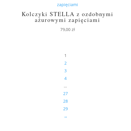
Kolczyki STELLA z ozdobnymi
ażurowymi zapięciami
79,00
zł
1
2
3
4
…
27
28
29
→