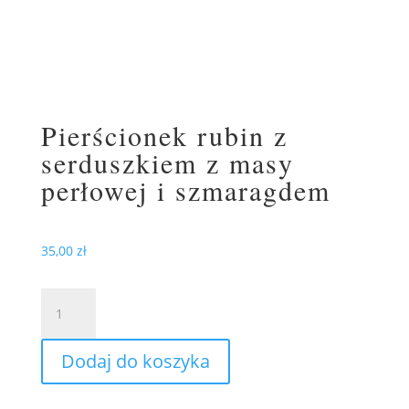
Pierścionek rubin z
serduszkiem z masy
perłowej i szmaragdem
35,00
zł
ilość
Pierścionek
rubin
Dodaj do koszyka
z
serduszkiem
z