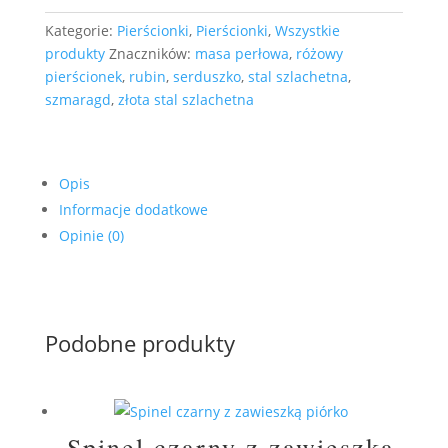
masy
Kategorie:
Pierścionki
,
Pierścionki
,
Wszystkie
perłowej
produkty
Znaczników:
masa perłowa
,
różowy
i
pierścionek
,
rubin
,
serduszko
,
stal szlachetna
,
szmaragdem
szmaragd
,
złota stal szlachetna
Opis
Informacje dodatkowe
Opinie (0)
Podobne produkty
Spinel czarny z zawieszką