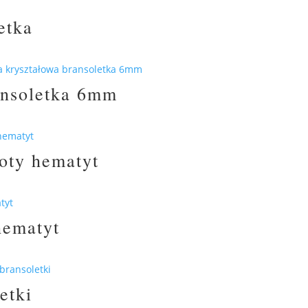
etka
ansoletka 6mm
łoty hematyt
hematyt
etki