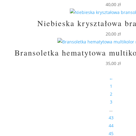
40,00
zł
Niebieska kryształowa br
20,00
zł
Bransoletka hematytowa multik
35,00
zł
←
1
2
3
…
43
44
45