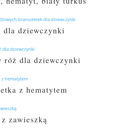
, hematyt, biały turkus
 dla dziewczynki
 róż dla dziewczynki
letka z hematytem
 z zawieszką