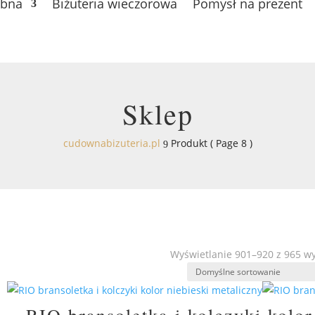
ubna
Biżuteria wieczorowa
Pomysł na prezent
Sklep
cudownabizuteria.pl
Produkt
( Page 8 )
9
Wyświetlanie 901–920 z 965 w
RIO bransoletka i kolczyki kolor