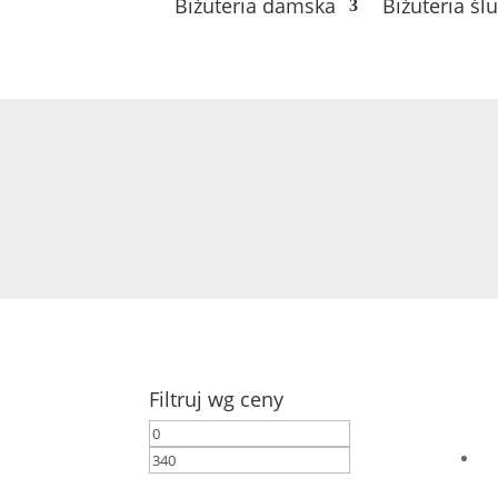
Biżuteria damska
Biżuteria śl
Filtruj wg ceny
Cena
Cena
min
max