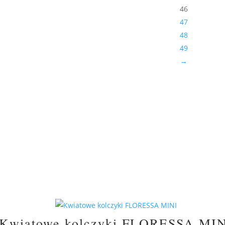
46
47
48
49
→
Kwiatowe kolczyki FLORESSA MI