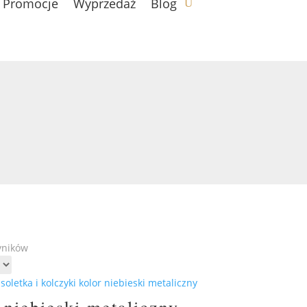
Promocje
Wyprzedaż
Blog
yników
 niebieski metaliczny