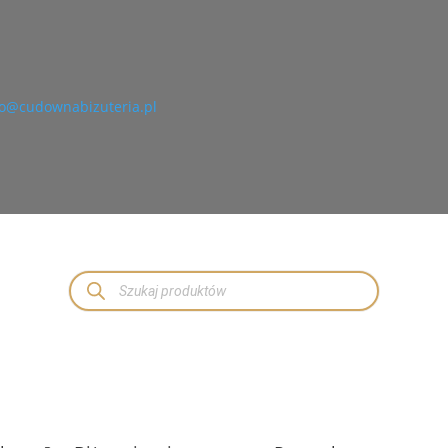
o@cudownabizuteria.pl
Wyszukiwarka
produktów