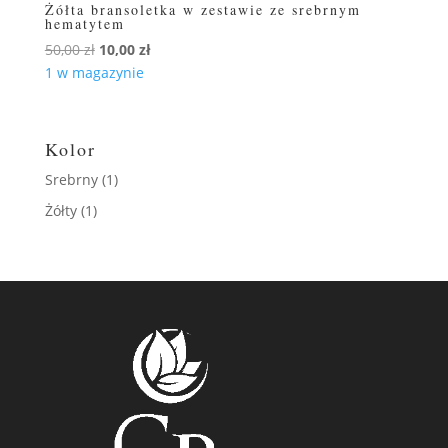
Żółta bransoletka w zestawie ze srebrnym
hematytem
Pierwotna
Aktualna
50,00
zł
10,00
zł
cena
cena
1 w magazynie
wynosiła:
wynosi:
50,00 zł.
10,00 zł.
Kolor
Srebrny
(1)
Żółty
(1)