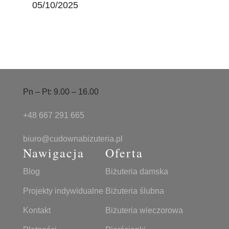
05/10/2025
Pn – Pt: 9.00 – 16.00
+48 667 291 665
biuro@cudownabizuteria.pl
Nawigacja
Oferta
Blog
Biżuteria damska
Projekty indywidualne
Biżuteria ślubna
Kontakt
Biżuteria wieczorowa