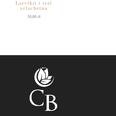
Larvikit i stal
szlachetna
35,00
zł