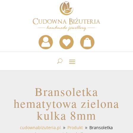
Bransoletka
hematytowa zielona
kulka 8mm
cudownabizuteria.pl
Produkt
Bransoletka
9
9