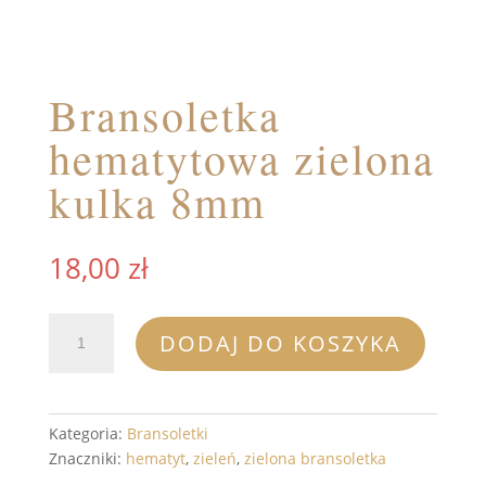
Bransoletka
hematytowa zielona
kulka 8mm
18,00
zł
ilość
DODAJ DO KOSZYKA
Bransoletka
hematytowa
zielona
kulka
Kategoria:
Bransoletki
8mm
Znaczniki:
hematyt
,
zieleń
,
zielona bransoletka