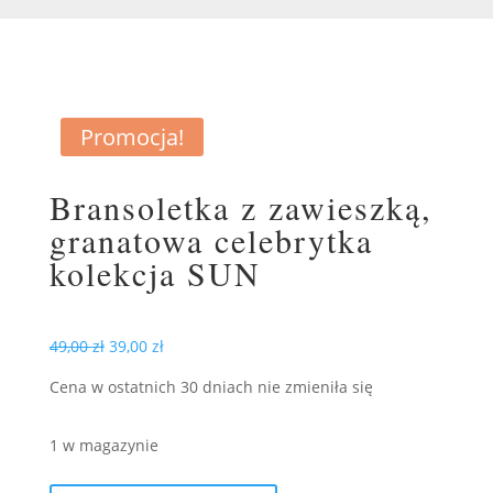
Promocja!
Bransoletka z zawieszką,
granatowa celebrytka
kolekcja SUN
Pierwotna
Aktualna
49,00
zł
39,00
zł
cena
cena
Cena w ostatnich 30 dniach nie zmieniła się
wynosiła:
wynosi:
49,00 zł.
39,00 zł.
1 w magazynie