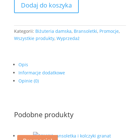
ilość
Dodaj do koszyka
Bransoletka
z
zawieszką,
granatowa
Kategorii:
Biżuteria damska
,
Bransoletki
,
Promocje
,
celebrytka
Wszystkie produkty
,
Wyprzedaż
kolekcja
SUN
Opis
Informacje dodatkowe
Opinie (0)
Podobne produkty