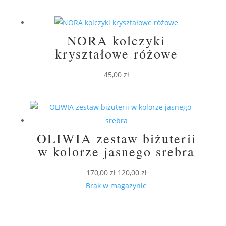
NORA kolczyki
kryształowe różowe
45,00
zł
OLIWIA zestaw biżuterii
w kolorze jasnego srebra
Pierwotna
Aktualna
170,00
zł
120,00
zł
cena
cena
Brak w magazynie
wynosiła:
wynosi:
170,00 zł.
120,00 zł.