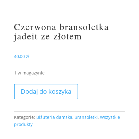
Czerwona bransoletka
jadeit ze złotem
40,00
zł
1 w magazynie
ilość
Dodaj do koszyka
Czerwona
bransoletka
jadeit
ze
Kategorie:
Biżuteria damska
,
Bransoletki
,
Wszystkie
złotem
produkty