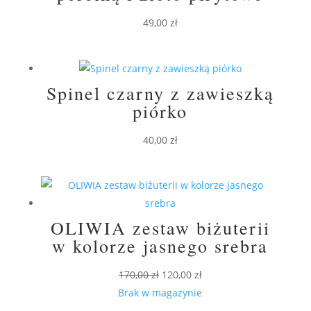
49,00
zł
Spinel czarny z zawieszką
piórko
40,00
zł
OLIWIA zestaw biżuterii
w kolorze jasnego srebra
Pierwotna
Aktualna
170,00
zł
120,00
zł
cena
cena
Brak w magazynie
wynosiła:
wynosi: