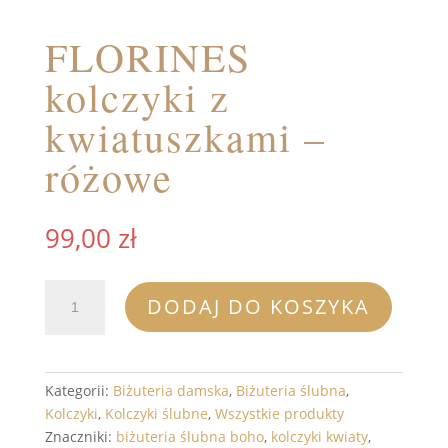
FLORINES
kolczyki z
kwiatuszkami –
różowe
99,00
zł
ilość
DODAJ DO KOSZYKA
FLORINES
kolczyki
z
kwiatuszkami
Kategorii:
Biżuteria damska
,
Biżuteria ślubna
,
-
Kolczyki
,
Kolczyki ślubne
,
Wszystkie produkty
różowe
Znaczniki:
biżuteria ślubna boho
,
kolczyki kwiaty
,