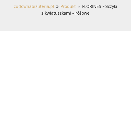
cudownabizuteria.pl
Produkt
FLORINES kolczyki
9
9
z kwiatuszkami – różowe