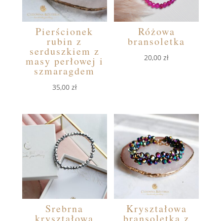
Pierścionek
Różowa
rubin z
bransoletka
serduszkiem z
20,00
zł
masy perłowej i
szmaragdem
35,00
zł
Srebrna
Kryształowa
kryształowa
bransoletka z