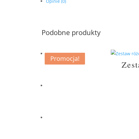
Opinie (0)
Podobne produkty
Promocja!
Promocja!
Zest