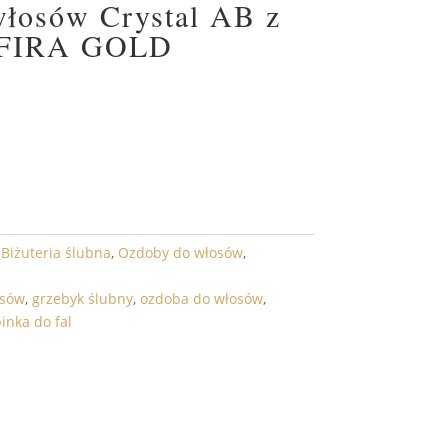
włosów Crystal AB z
AFIRA GOLD
DO KOSZYKA
,
Biżuteria ślubna
,
Ozdoby do włosów
,
osów
,
grzebyk ślubny
,
ozdoba do włosów
,
inka do fal