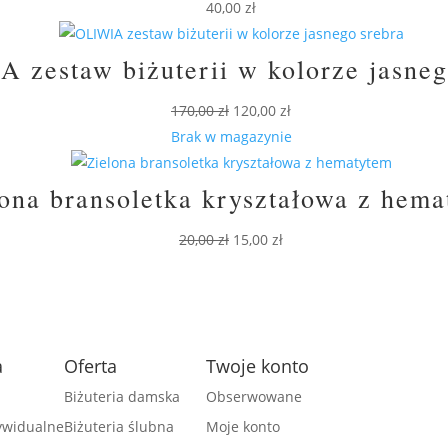
40,00
zł
 zestaw biżuterii w kolorze jasneg
Pierwotna
Aktualna
170,00
zł
120,00
zł
cena
cena
Brak w magazynie
wynosiła:
wynosi:
170,00 zł.
120,00 zł.
ona bransoletka kryształowa z hem
Pierwotna
Aktualna
20,00
zł
15,00
zł
cena
cena
wynosiła:
wynosi:
20,00 zł.
15,00 zł.
a
Oferta
Twoje konto
Biżuteria damska
Obserwowane
dywidualne
Biżuteria ślubna
Moje konto