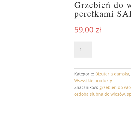
Grzebień do 
perełkami S
59,00
zł
ilość
DODAJ 
Grzebień
do
włosów
Crystal
Kategorie:
Biżuteria damska
AB
Wszystkie produkty
z
Znaczników:
grzebień do wł
perełkami
ozdoba ślubna do włosów
,
sp
SAFIRA
GOLD