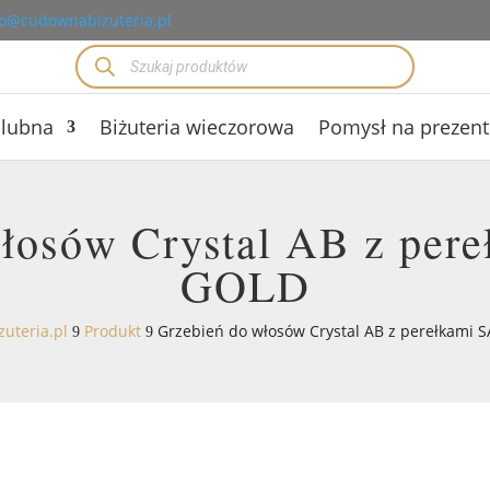
o@cudownabizuteria.pl
Wyszukiwarka
produktów
ślubna
Biżuteria wieczorowa
Pomysł na prezent
włosów Crystal AB z per
GOLD
uteria.pl
Produkt
Grzebień do włosów Crystal AB z perełkami 
9
9