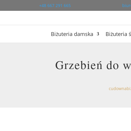
+48 667 291 665
biur
Biżuteria damska
Biżuteria 
Grzebień do 
cudownabiz