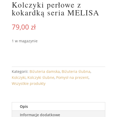
Kolczyki perłowe z
kokardką seria MELISA
79,00
zł
1 w magazynie
DODAJ DO KOSZYKA
ilość
Kolczyki
perłowe
z
Kategorii:
Biżuteria damska
,
Biżuteria ślubna
,
kokardką
Kolczyki
,
Kolczyki ślubne
,
Pomysł na prezent
,
seria
Wszystkie produkty
MELISA
Opis
Informacje dodatkowe