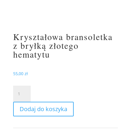
Kryształowa bransoletka
z bryłką złotego
hematytu
55,00
zł
ilość
Kryształowa
bransoletka
Dodaj do koszyka
z
bryłką
złotego
hematytu