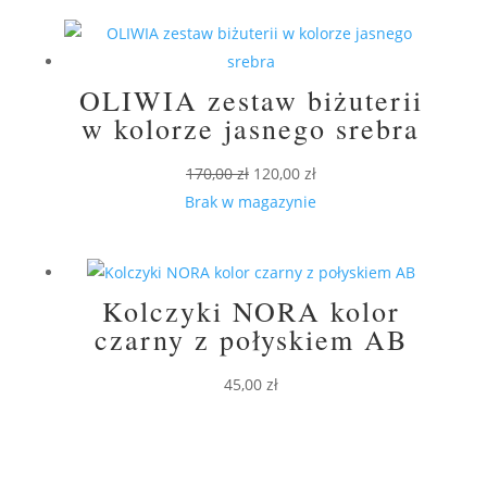
OLIWIA zestaw biżuterii
w kolorze jasnego srebra
Pierwotna
Aktualna
170,00
zł
120,00
zł
cena
cena
Brak w magazynie
wynosiła:
wynosi:
170,00 zł.
120,00 zł.
Kolczyki NORA kolor
czarny z połyskiem AB
45,00
zł