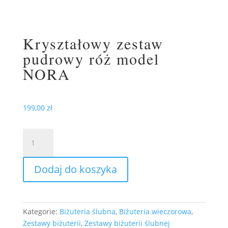
Kryształowy zestaw
pudrowy róż model
NORA
199,00
zł
ilość
Kryształowy
zestaw
Dodaj do koszyka
pudrowy
róż
model
NORA
Kategorie:
Biżuteria ślubna
,
Biżuteria wieczorowa
,
Zestawy biżuterii
,
Zestawy biżuterii ślubnej