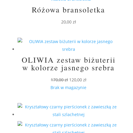
Różowa bransoletka
20,00
zł
OLIWIA zestaw biżuterii
w kolorze jasnego srebra
Pierwotna
Aktualna
170,00
zł
120,00
zł
cena
cena
Brak w magazynie
wynosiła:
wynosi:
170,00 zł.
120,00 zł.