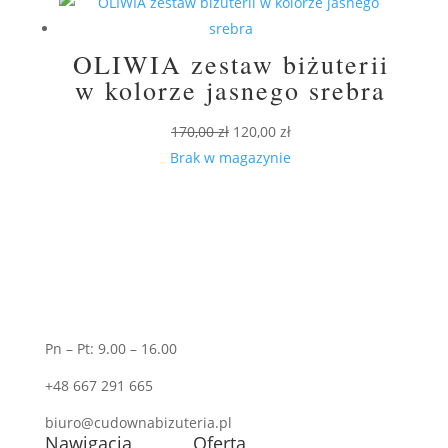
OLIWIA zestaw biżuterii
w kolorze jasnego srebra
Pierwotna
Aktualna
170,00
zł
120,00
zł
cena
cena
Brak w magazynie
wynosiła:
wynosi:
170,00 zł.
120,00 zł.
Pn – Pt: 9.00 – 16.00
+48 667 291 665
biuro@cudownabizuteria.pl
Nawigacja
Oferta