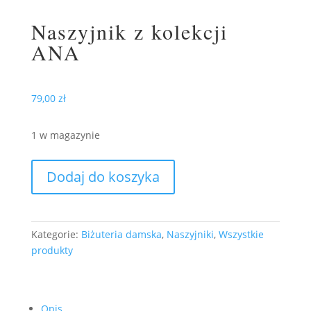
Naszyjnik z kolekcji
ANA
79,00
zł
1 w magazynie
ilość
Dodaj do koszyka
Naszyjnik
z
kolekcji
ANA
Kategorie:
Biżuteria damska
,
Naszyjniki
,
Wszystkie
produkty
Opis