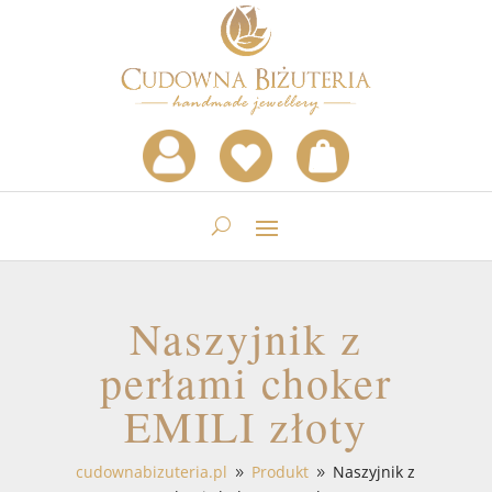
Naszyjnik z
perłami choker
EMILI złoty
cudownabizuteria.pl
Produkt
Naszyjnik z
9
9