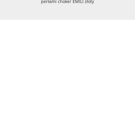
perłami choker EMILI złoty