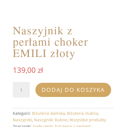
Naszyjnik z
perłami choker
EMILI złoty
139,00
zł
ilość
DODAJ DO KOSZYKA
Naszyjnik
z
perłami
choker
Kategorii:
Biżuteria damska
,
Biżuteria ślubna
,
EMILI
Naszyjniki
,
Naszyjniki ślubne
,
Wszystkie produkty
złoty
Znaczniki:
białe perły
,
biżuteria z perłami