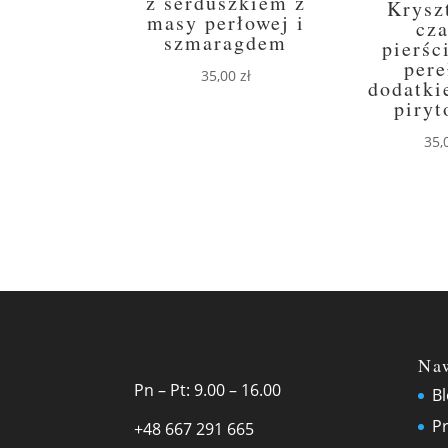
z serduszkiem z
Krysz
masy perłowej i
cz
szmaragdem
pierśc
pere
35,00
zł
dodatki
piry
35,
Na
Pn – Pt: 9.00 – 16.00
B
Pr
+48 667 291 665