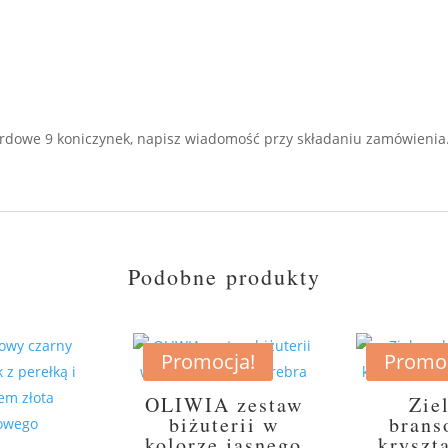
dardowe 9 koniczynek, napisz wiadomość przy składaniu zamówienia
Podobne produkty
Promocja!
Promoc
OLIWIA zestaw
Zie
biżuterii w
brans
kolorze jasnego
kryszt