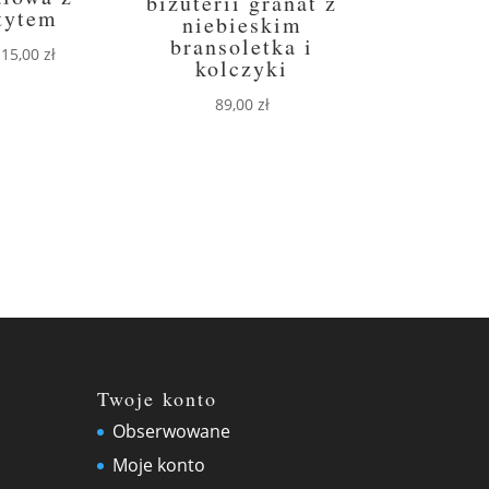
biżuterii granat z
tytem
niebieskim
bransoletka i
Pierwotna
Aktualna
15,00
zł
kolczyki
cena
cena
89,00
zł
wynosiła:
wynosi:
20,00 zł.
15,00 zł.
Twoje konto
Obserwowane
Moje konto