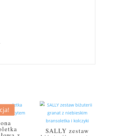
.
ja!
lona
oletka
SALLY zestaw
ałowa z