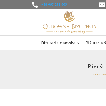
+48 667 291 665
Biżuteria damska
Biżuteria 
Pierś
cudowna