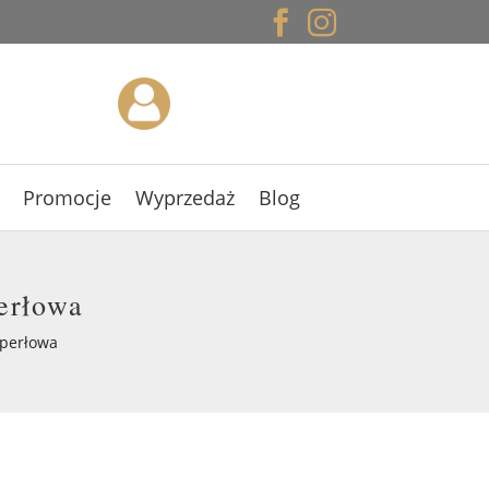


Promocje
Wyprzedaż
Blog
erłowa
 perłowa