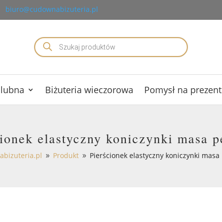
biuro@cudownabizuteria.pl
Wyszukiwarka
produktów
ślubna
Biżuteria wieczorowa
Pomysł na prezent
cionek elastyczny koniczynki masa p
bizuteria.pl
Produkt
Pierścionek elastyczny koniczynki masa
9
9