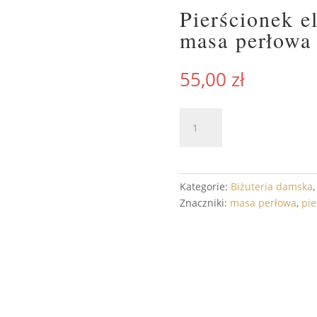
Pierścionek e
masa perłowa
55,00
zł
ilość
DODAJ 
Pierścionek
elastyczny
koniczynki
masa
Kategorie:
Biżuteria damska
perłowa
Znaczniki:
masa perłowa
,
pie