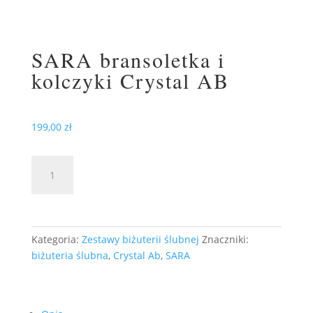
SARA bransoletka i
kolczyki Crystal AB
199,00
zł
ilość
DODAJ DO KOSZYKA
SARA
bransoletka
i
kolczyki
Kategoria:
Zestawy biżuterii ślubnej
Znaczniki:
Crystal
biżuteria ślubna
,
Crystal Ab
,
SARA
AB