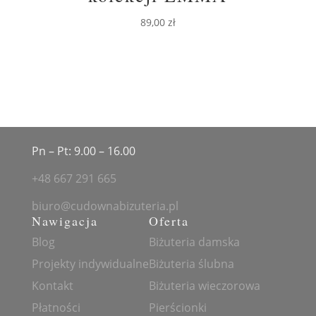
89,00
zł
Pn – Pt: 9.00 – 16.00
+48 667 291 665
biuro@cudownabizuteria.pl
Nawigacja
Oferta
Blog
Biżuteria damska
Projekty indywidualne
Biżuteria ślubna
Kontakt
Biżuteria wieczorowa
Płatności
Pierścionki