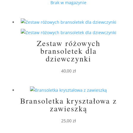
cena
cena
Brak w magazynie
wynosiła:
wynosi:
170,00 zł.
120,00 zł.
Zestaw różowych
bransoletek dla
dziewczynki
40,00
zł
Bransoletka kryształowa z
zawieszką
25,00
zł