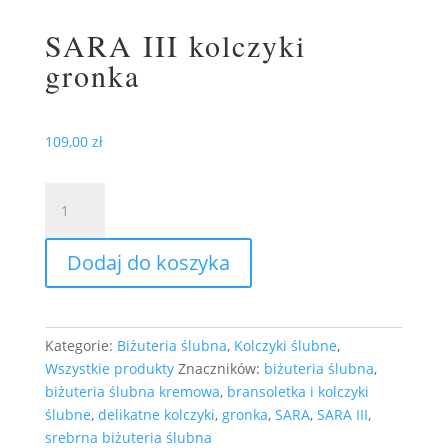
SARA III kolczyki
gronka
109,00
zł
ilość
SARA
III
Dodaj do koszyka
kolczyki
gronka
Kategorie:
Biżuteria ślubna
,
Kolczyki ślubne
,
Wszystkie produkty
Znaczników:
biżuteria ślubna
,
biżuteria ślubna kremowa
,
bransoletka i kolczyki
ślubne
,
delikatne kolczyki
,
gronka
,
SARA
,
SARA III
,
srebrna biżuteria ślubna