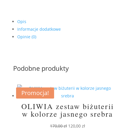
Opis
Informacje dodatkowe
Opinie (0)
Podobne produkty
Promocja!
OLIWIA zestaw biżuterii
w kolorze jasnego srebra
Pierwotna
Aktualna
170,00
zł
120,00
zł