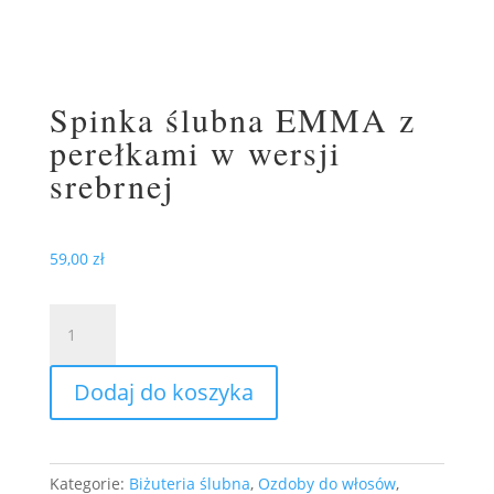
Spinka ślubna EMMA z
perełkami w wersji
srebrnej
59,00
zł
ilość
Spinka
ślubna
Dodaj do koszyka
EMMA
z
perełkami
w
Kategorie:
Biżuteria ślubna
,
Ozdoby do włosów
,
wersji