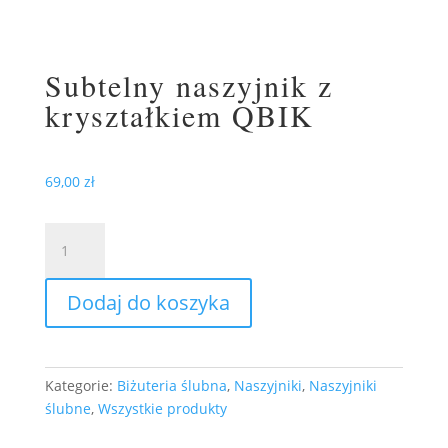
Subtelny naszyjnik z
kryształkiem QBIK
69,00
zł
ilość
Subtelny
naszyjnik
Dodaj do koszyka
z
kryształkiem
QBIK
Kategorie:
Biżuteria ślubna
,
Naszyjniki
,
Naszyjniki
ślubne
,
Wszystkie produkty