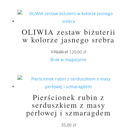
OLIWIA zestaw biżuterii
w kolorze jasnego srebra
Pierwotna
Aktualna
170,00
zł
120,00
zł
cena
cena
Brak w magazynie
wynosiła:
wynosi:
170,00 zł.
120,00 zł.
Pierścionek rubin z
serduszkiem z masy
perłowej i szmaragdem
35,00
zł