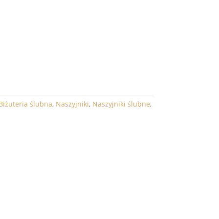
DO KOSZYKA
Biżuteria ślubna
,
Naszyjniki
,
Naszyjniki ślubne
,