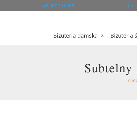
+48 667 291 665
biur
Biżuteria damska
Biżuteria 
Subtelny
cudo