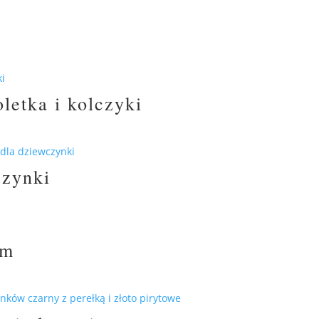
letka i kolczyki
czynki
mm