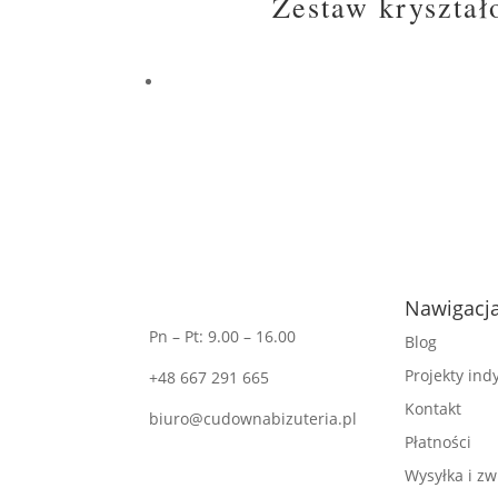
Zestaw kryształ
Nawigacj
Pn – Pt: 9.00 – 16.00
Blog
Projekty in
+48 667 291 665
Kontakt
biuro@cudownabizuteria.pl
Płatności
Wysyłka i zw