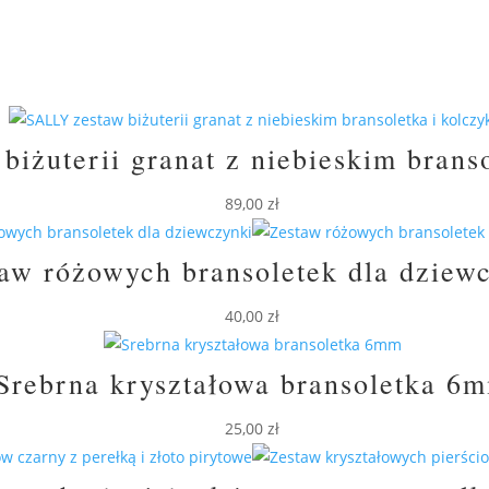
iżuterii granat z niebieskim branso
89,00
zł
aw różowych bransoletek dla dziew
40,00
zł
Srebrna kryształowa bransoletka 6
25,00
zł