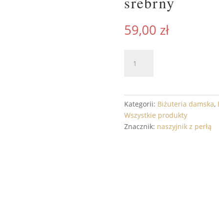
srebrny
59,00
zł
ilość
DODAJ 
Subtelny
naszyjnik
z
perełką
Kategorii:
Biżuteria damska
,
LUNA
Wszystkie produkty
srebrny
Znacznik:
naszyjnik z perłą