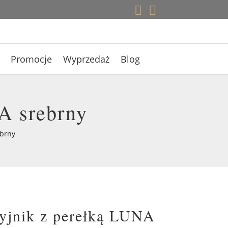


Promocje
Wyprzedaż
Blog
A srebrny
ebrny
zyjnik z perełką LUNA