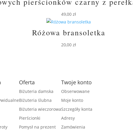
owych pierścionków czarny z perełką
49,00
zł
Różowa bransoletka
20,00
zł
a
Oferta
Twoje konto
Biżuteria damska
Obserwowane
dywidualne
Biżuteria ślubna
Moje konto
Biżuteria wieczorowa
Szczegóły konta
Pierścionki
Adresy
roty
Pomysł na prezent
Zamówienia