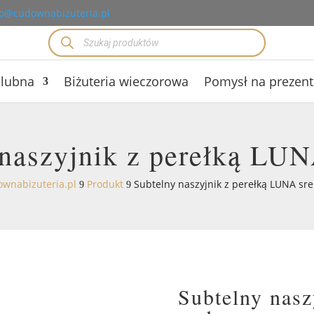
o@cudownabizuteria.pl
Wyszukiwarka
produktów
ślubna
Biżuteria wieczorowa
Pomysł na prezent
 naszyjnik z perełką LUN
wnabizuteria.pl
Produkt
Subtelny naszyjnik z perełką LUNA sr
9
9
Subtelny nas