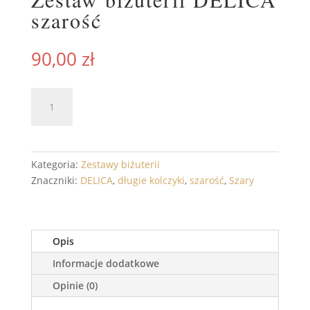
szarość
90,00
zł
ilość
DODAJ DO KOSZYKA
Zestaw
biżuterii
DELICA
szarość
Kategoria:
Zestawy biżuterii
Znaczniki:
DELICA
,
długie kolczyki
,
szarość
,
Szary
Opis
Informacje dodatkowe
Opinie (0)