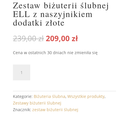
Zestaw biżuterii ślubnej
ELL z naszyjnikiem
dodatki złote
Pierwotna
Aktualna
239,00
zł
209,00
zł
cena
cena
wynosiła:
wynosi:
Cena w ostatnich 30 dniach nie zmieniła się
239,00 zł.
209,00 zł.
ilość
DODAJ DO KOSZYKA
Zestaw
biżuterii
ślubnej
ELL
Kategorie:
Biżuteria ślubna
,
Wszystkie produkty
,
z
Zestawy biżuterii ślubnej
naszyjnikiem
Znacznik:
zestaw biżuterii ślubnej
dodatki
złote