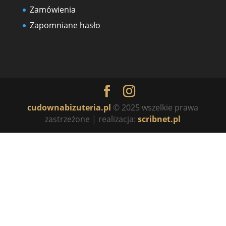
Zamówienia
Zapomniane hasło
cudownabizuteria.pl
© 2025 wszelkie prawa
zastrzeżone | realizacja:
scribnet.pl