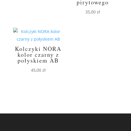
pirytowego
35,00
zł
Kolczyki NORA
kolor czarny z
połyskiem AB
45,00
zł