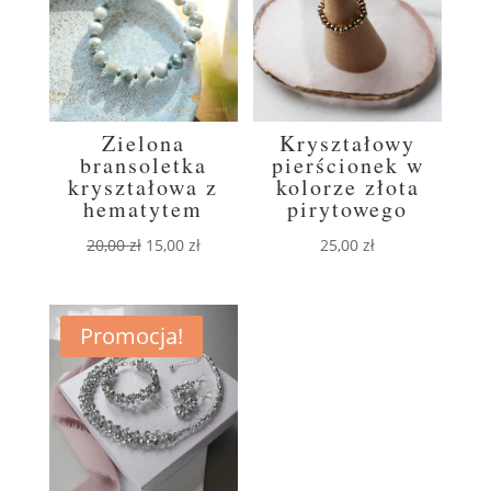
Zielona
Kryształowy
bransoletka
pierścionek w
kryształowa z
kolorze złota
hematytem
pirytowego
Pierwotna
Aktualna
20,00
zł
15,00
zł
25,00
zł
cena
cena
wynosiła:
wynosi:
20,00 zł.
15,00 zł.
Promocja!