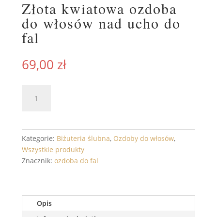
Złota kwiatowa ozdoba
do włosów nad ucho do
fal
69,00
zł
ilość
DODAJ DO KOSZYKA
Złota
kwiatowa
ozdoba
do
Kategorie:
Biżuteria ślubna
,
Ozdoby do włosów
,
włosów
Wszystkie produkty
nad
Znacznik:
ozdoba do fal
ucho
do
fal
Opis