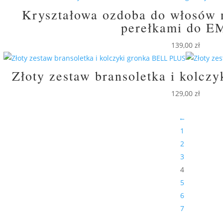
Kryształowa ozdoba do włosów
perełkami do 
139,00
zł
Złoty zestaw bransoletka i kolc
129,00
zł
←
1
2
3
4
5
6
7
…