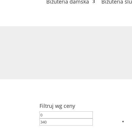
Biżuteria damska
Biżuteria śl
Filtruj wg ceny
Cena
Cena
min
max