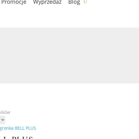
Promocje
Wyprzedaż
Blog
ników
ELL PLUS