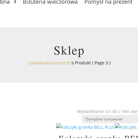
ubna
Biżuteria wieczorowa
Pomysł na prezent
Sklep
cudownabizuteria.pl
Produkt
( Page 3 )
9
Wyświetlanie 61–80 z 966 wy
Kolczyki gronka B