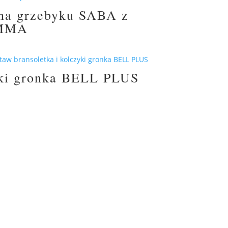
 na grzebyku SABA z
EMMA
zyki gronka BELL PLUS