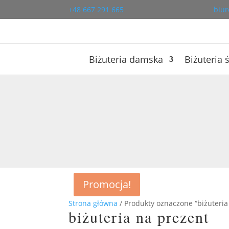
+48 667 291 665
biur
Biżuteria damska
Biżuteria 
Promocja!
Strona główna
/ Produkty oznaczone “biżuteria
biżuteria na prezent