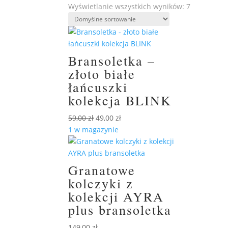
Wyświetlanie wszystkich wyników: 7
Bransoletka –
złoto białe
łańcuszki
kolekcja BLINK
Pierwotna
Aktualna
59,00
zł
49,00
zł
cena
cena
1 w magazynie
wynosiła:
wynosi:
59,00 zł.
49,00 zł.
Granatowe
kolczyki z
kolekcji AYRA
plus bransoletka
149,00
zł