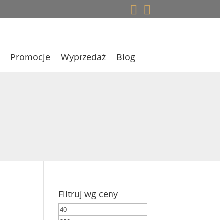


Promocje
Wyprzedaż
Blog
Filtruj wg ceny
Cena
Cena
min
max