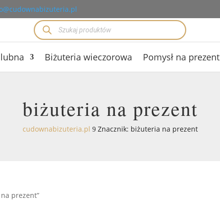
o@cudownabizuteria.pl
Wyszukiwarka
produktów
ślubna
Biżuteria wieczorowa
Pomysł na prezent
biżuteria na prezent
cudownabizuteria.pl
Znacznik: biżuteria na prezent
9
 na prezent”