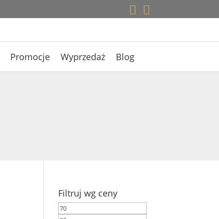


Promocje
Wyprzedaż
Blog
a
Filtruj wg ceny
Cena
Cena
min
max