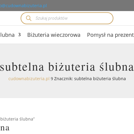
o@cudownabizuteria.pl
Wyszukiwarka
produktów
ślubna
Biżuteria wieczorowa
Pomysł na prezent
subtelna biżuteria ślubn
cudownabizuteria.pl
Znacznik: subtelna biżuteria ślubna
9
biżuteria ślubna”
bna