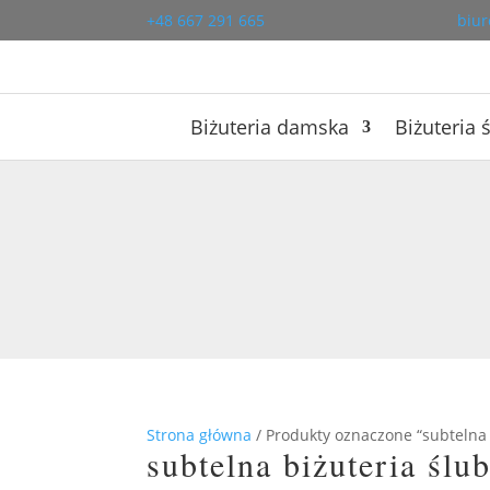
+48 667 291 665
biur
Biżuteria damska
Biżuteria 
Strona główna
/ Produkty oznaczone “subtelna 
subtelna biżuteria ślu