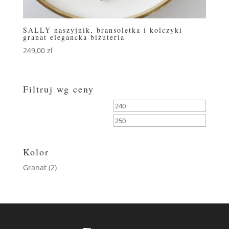
SALLY naszyjnik, bransoletka i kolczyki
granat elegancka biżuteria
249,00
zł
Filtruj wg ceny
Cena
Cena
min
max
FILTRUJ
Kolor
Granat
(2)