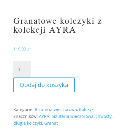
Granatowe kolczyki z
kolekcji AYRA
119,00
zł
ilość
Granatowe
kolczyki
Dodaj do koszyka
z
kolekcji
AYRA
Kategorie:
Biżuteria wieczorowa
,
Kolczyki
Znaczników:
AYRA
,
biżuteria wieczorowa
,
chwosty
,
długie kolczyki
,
Granat