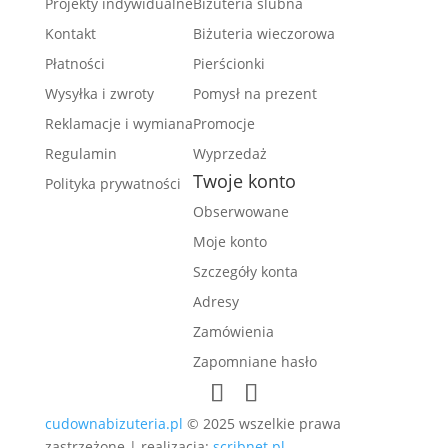
Projekty indywidualne
Biżuteria ślubna
Kontakt
Biżuteria wieczorowa
Płatności
Pierścionki
Wysyłka i zwroty
Pomysł na prezent
Reklamacje i wymiana
Promocje
Regulamin
Wyprzedaż
Twoje konto
Polityka prywatności
Obserwowane
Moje konto
Szczegóły konta
Adresy
Zamówienia
Zapomniane hasło
cudownabizuteria.pl
© 2025 wszelkie prawa
zastrzeżone | realizacja:
scribnet.pl