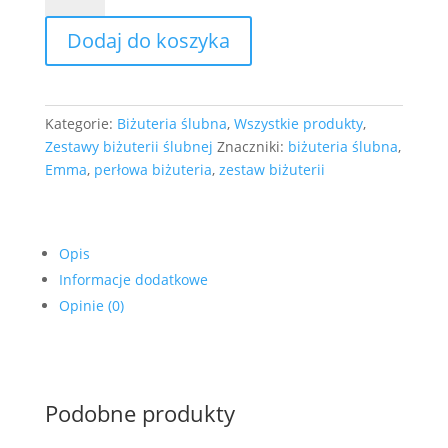
i
Dodaj do koszyka
kolczyki
z
kolekcji
EMMA
Kategorie:
Biżuteria ślubna
,
Wszystkie produkty
,
II
Zestawy biżuterii ślubnej
Znaczniki:
biżuteria ślubna
,
z
Emma
,
perłowa biżuteria
,
zestaw biżuterii
wykończeniem
w
kolorze
złotym
Opis
Informacje dodatkowe
Opinie (0)
Podobne produkty