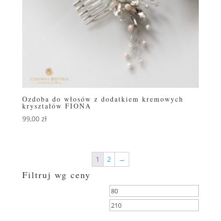
Ozdoba do włosów z dodatkiem kremowych
kryształów FIONA
99,00
zł
1
2
→
Filtruj wg ceny
Cena
Cena
min
max
FILTRUJ