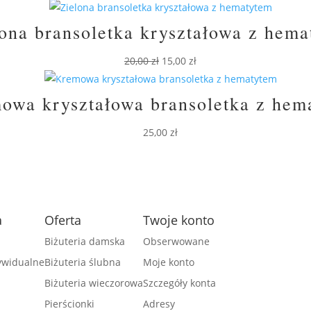
ona bransoletka kryształowa z hem
Pierwotna
Aktualna
20,00
zł
15,00
zł
cena
cena
wynosiła:
wynosi:
owa kryształowa bransoletka z hem
20,00 zł.
15,00 zł.
25,00
zł
a
Oferta
Twoje konto
Biżuteria damska
Obserwowane
dywidualne
Biżuteria ślubna
Moje konto
Biżuteria wieczorowa
Szczegóły konta
Pierścionki
Adresy