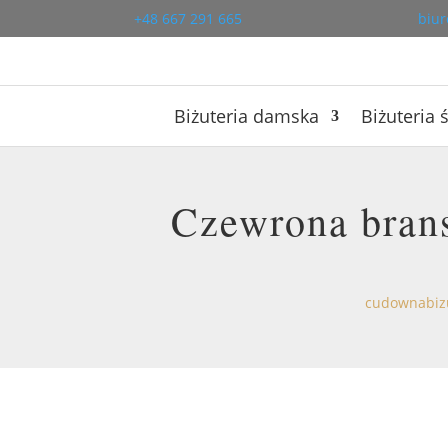
+48 667 291 665
biur
Biżuteria damska
Biżuteria 
Czewrona brans
cudownabizu