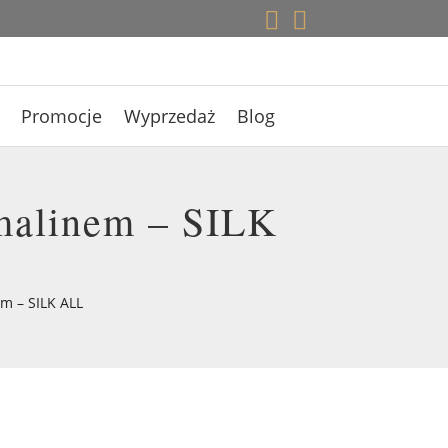


Promocje
Wyprzedaż
Blog
rmalinem – SILK
m – SILK ALL