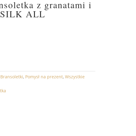
soletka z granatami i
– SILK ALL
DO KOSZYKA
,
Bransoletki
,
Pomysł na prezent
,
Wszystkie
tka