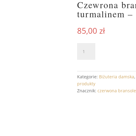
Czewrona bran
turmalinem 
85,00
zł
ilość
DODAJ 
Czewrona
bransoletka
z
granatami
Kategorie:
Biżuteria damska
i
produkty
turmalinem
Znacznik:
czerwona bransole
-
SILK
ALL