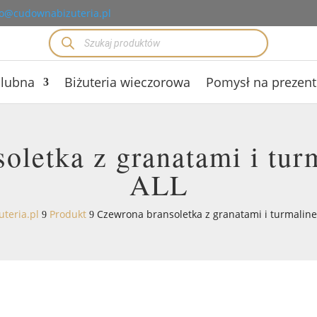
o@cudownabizuteria.pl
Wyszukiwarka
produktów
ślubna
Biżuteria wieczorowa
Pomysł na prezent
oletka z granatami i tu
ALL
teria.pl
Produkt
Czewrona bransoletka z granatami i turmaline
9
9