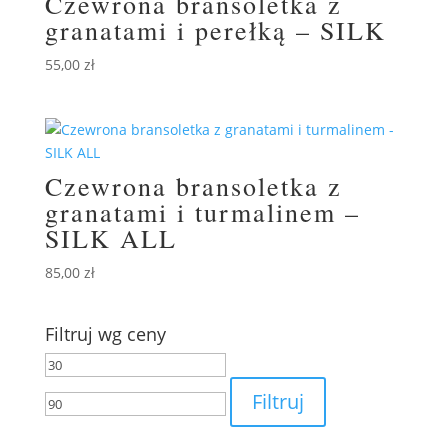
Czewrona bransoletka z
granatami i perełką – SILK
55,00
zł
Czewrona bransoletka z
granatami i turmalinem –
SILK ALL
85,00
zł
Filtruj wg ceny
Cena
Cena
min
max
Filtruj