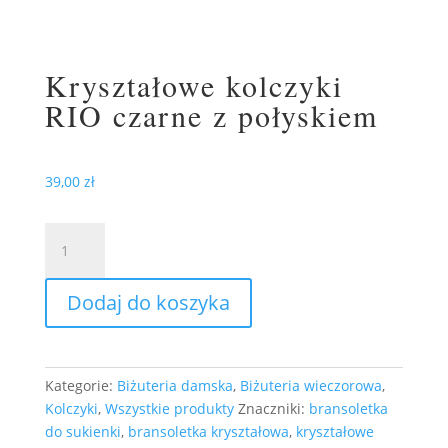
Kryształowe kolczyki
RIO czarne z połyskiem
39,00
zł
ilość
Kryształowe
kolczyki
Dodaj do koszyka
RIO
czarne
z
połyskiem
Kategorie:
Biżuteria damska
,
Biżuteria wieczorowa
,
Kolczyki
,
Wszystkie produkty
Znaczniki:
bransoletka
do sukienki
,
bransoletka kryształowa
,
kryształowe