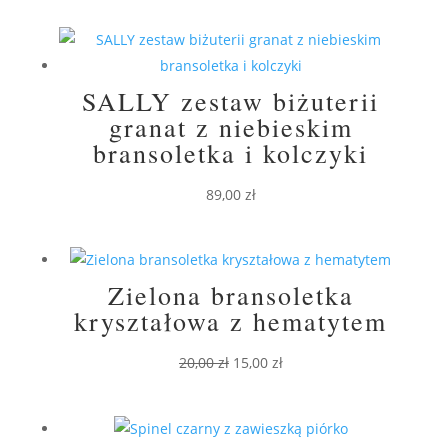
SALLY zestaw biżuterii
granat z niebieskim
bransoletka i kolczyki
89,00
zł
Zielona bransoletka
kryształowa z hematytem
Pierwotna
Aktualna
20,00
zł
15,00
zł
cena
cena
wynosiła:
wynosi:
20,00 zł.
15,00 zł.