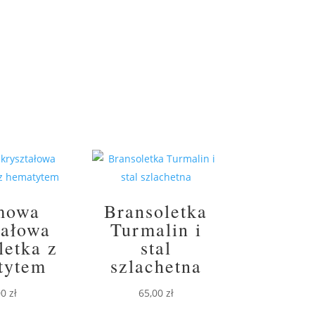
mowa
Bransoletka
tałowa
Turmalin i
letka z
stal
tytem
szlachetna
00
zł
65,00
zł