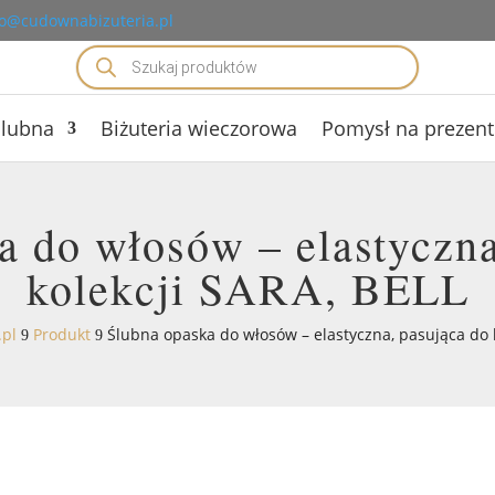
o@cudownabizuteria.pl
Wyszukiwarka
produktów
ślubna
Biżuteria wieczorowa
Pomysł na prezent
a do włosów – elastyczna
kolekcji SARA, BELL
pl
Produkt
Ślubna opaska do włosów – elastyczna, pasująca do k
9
9