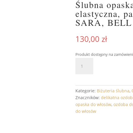
Ślubna opask
elastyczna, pa
SARA, BELL
130,00
zł
Produkt dostępny na zamówieni
ilość
DODAJ 
Ślubna
opaska
do
włosów
Kategorie:
Biżuteria ślubna
,
-
Znaczników:
delikatna ozdo
elastyczna,
opaska do włosów
,
ozdoba d
pasująca
do włosów
do
kolekcji
SARA,