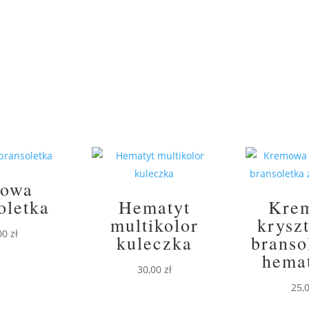
BELL
żowa
oletka
Hematyt
Kre
multikolor
krysz
00
zł
kuleczka
branso
hema
30,00
zł
25,