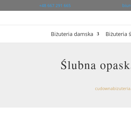
+48 667 291 665
biur
Biżuteria damska
Biżuteria 
Ślubna opask
cudownabizuteria.