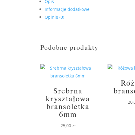
Opis
Informacje dodatkowe
Opinie (0)
Podobne produkty
Ró
Srebrna
brans
kryształowa
20,
bransoletka
6mm
25,00
zł