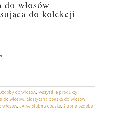
a do włosów –
sująca do kolekcji
e
DO KOSZYKA
Ozdoby do włosów
,
Wszystkie produkty
ba do włosów
,
elastyczna opaska do włosów
,
o włosów
,
SARA
,
ślubna opaska
,
ślubna ozdoba