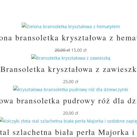
ona bransoletka kryształowa z hem
Pierwotna
Aktualna
20,00
zł
15,00
zł
cena
cena
wynosiła:
wynosi:
Bransoletka kryształowa z zawiesz
20,00 zł.
15,00 zł.
25,00
zł
owa bransoletka pudrowy róż dla d
20,00
zł
tal szlachetna biała perła Majorka 