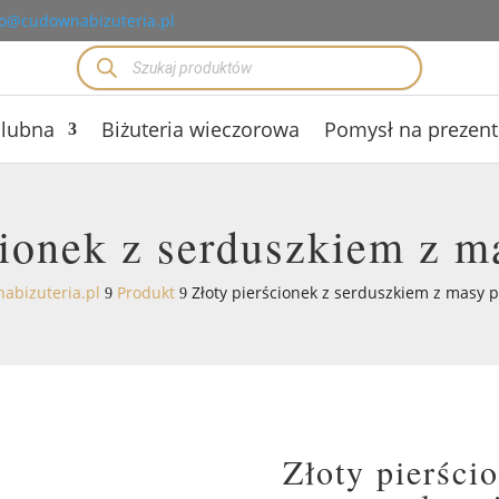
o@cudownabizuteria.pl
Wyszukiwarka
produktów
ślubna
Biżuteria wieczorowa
Pomysł na prezent
cionek z serduszkiem z m
abizuteria.pl
Produkt
Złoty pierścionek z serduszkiem z masy 
9
9
Złoty pierści