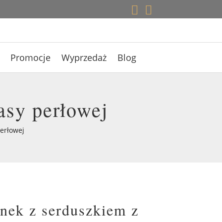


Promocje
Wyprzedaż
Blog
asy perłowej
perłowej
onek z serduszkiem z