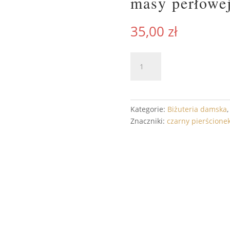
masy perłowe
35,00
zł
ilość
DODAJ 
Złoty
pierścionek
z
serduszkiem
Kategorie:
Biżuteria damska
z
Znaczniki:
czarny pierścione
masy
perłowej