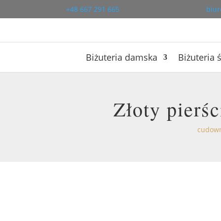
+48 667 291 665
biur
Biżuteria damska
Biżuteria 
Złoty pierś
cudown