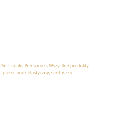
j
DO KOSZYKA
,
Pierścionki
,
Pierścionki
,
Wszystkie produkty
k
,
pierścionek elastyczny
,
serduszko