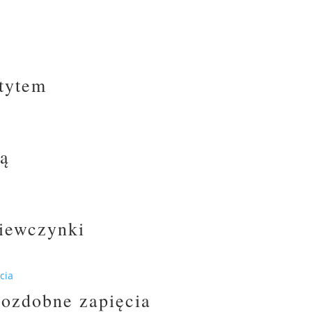
atytem
ką
ziewczynki
i ozdobne zapięcia