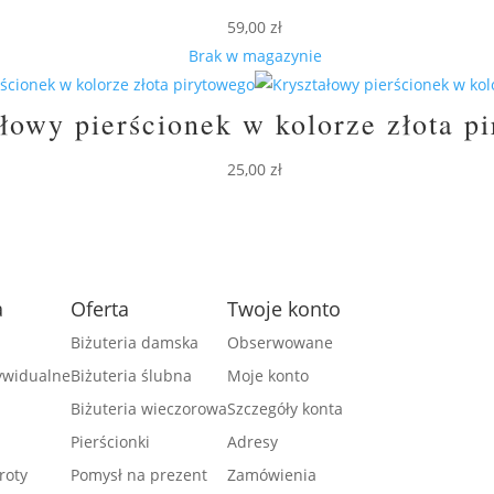
59,00
zł
Brak w magazynie
łowy pierścionek w kolorze złota p
25,00
zł
a
Oferta
Twoje konto
Biżuteria damska
Obserwowane
dywidualne
Biżuteria ślubna
Moje konto
Biżuteria wieczorowa
Szczegóły konta
Pierścionki
Adresy
roty
Pomysł na prezent
Zamówienia