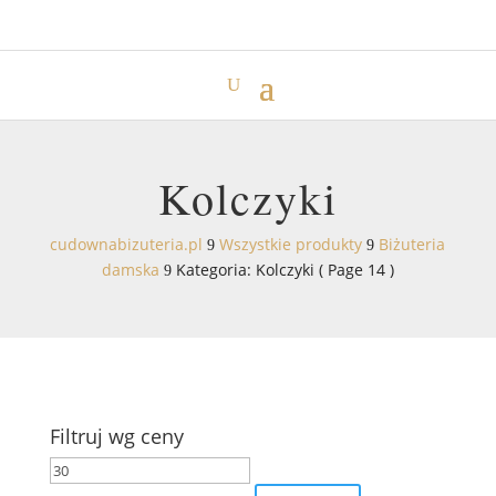
Kolczyki
cudownabizuteria.pl
Wszystkie produkty
Biżuteria
9
9
damska
Kategoria: Kolczyki
( Page 14 )
9
Filtruj wg ceny
Cena
Cena
min
max