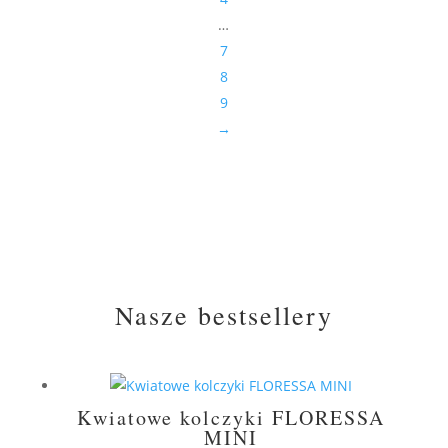
…
7
8
9
→
Nasze bestsellery
Kwiatowe kolczyki FLORESSA
MINI